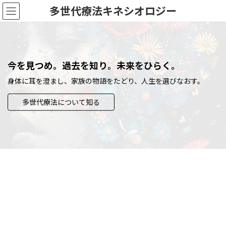
コ
ナ
多世代療法キネシオロジー
ン
ビ
テ
ゲ
ン
ー
ツ
シ
へ
ョ
今を見つめ。過去を知り。未来をひらく。
ス
ン
キ
に
身体に耳を澄まし、家族の物語をたどり、人生を選びなおす。
ッ
移
プ
動
多世代療法について知る