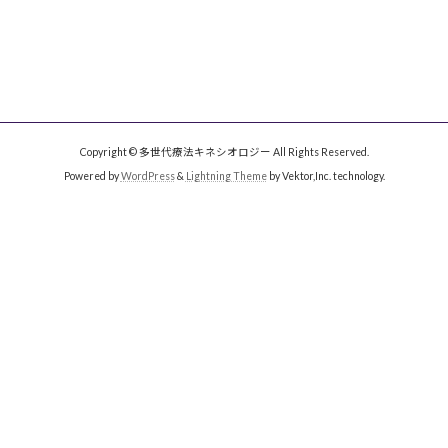
Copyright © 多世代療法キネシオロジー All Rights Reserved.
Powered by
WordPress
&
Lightning Theme
by Vektor,Inc. technology.