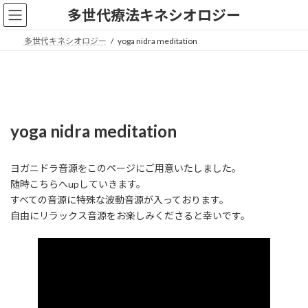
コ
ナ
多世代療法キネシオロジー
ン
ビ
テ
ゲ
多世代キネシオロジー
yoga nidra meditation
ン
ー
ツ
シ
へ
ョ
ス
ン
キ
に
ッ
移
yoga nidra meditation
プ
動
ヨガニドラ音源をこのページにご用意いたしました。
随時こちらへupしていきます。
すべての音源に特殊な波動音源が入っております。
自由にリラックス音源をお楽しみくださると幸いです。